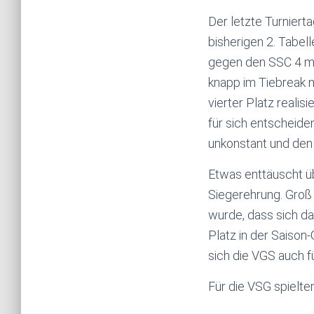
Der letzte Turniert
bisherigen 2. Tabel
gegen den SSC 4 mö
knapp im Tiebreak m
vierter Platz reali
für sich entscheide
unkonstant und den 
Etwas enttäuscht üb
Siegerehrung. Groß 
wurde, dass sich d
Platz in der Saison-
sich die VGS auch f
Für die VSG spielten