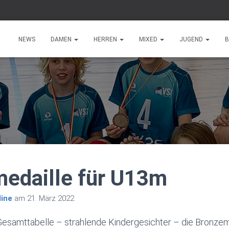
NEWS
DAMEN
HERREN
MIXED
JUGEND
B
edaille für U13m
ine
am
21. März 2022
r Gesamttabelle – strahlende Kindergesichter – die Bronzem