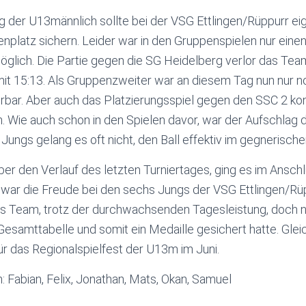
ag der U13männlich sollte bei der VSG Ettlingen/Rüppurr ei
lenplatz sichern. Leider war in den Gruppenspielen nur eine
glich. Die Partie gegen die SG Heidelberg verlor das Tea
it 15:13. Als Gruppenzweiter war an diesem Tag nun nur no
sierbar. Aber auch das Platzierungsspiel gegen den SSC 2 ko
n. Wie auch schon in den Spielen davor, war der Aufschlag 
Jungs gelang es oft nicht, den Ball effektiv im gegnerischen
er den Verlauf des letzten Turniertages, ging es im Anschl
war die Freude bei den sechs Jungs der VSG Ettlingen/Rüp
as Team, trotz der durchwachsenden Tagesleistung, doch n
Gesamttabelle und somit ein Medaille gesichert hatte. Gleich
ür das Regionalspielfest der U13m im Juni.
: Fabian, Felix, Jonathan, Mats, Okan, Samuel