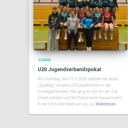
JUGEND
U20 Jugendverbandspokal
Am Sonntag, den 15.3.2026 startete der letzte
„Spieltag“ unserer U20-Spielerinnen in der
Eichelgartenhalle. Hier ging es nur um ein Ziel:
Erster werden und der Pokal nach Hause holen!
In der Vorrunde taten wir uns zu
Weiterlesen