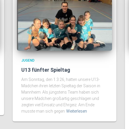
JUGEND
U13 fünfter Spieltag
Am Sonntag, den 1.3.26, hatten unsere U13-
Mädchen ihren letzten Spieltag der Saison in
Mannheim. Als jüngstens Team haben sich
unsere Mädchen großartig geschlagen und
zeigten viel Einsatz und Ehrgeiz. Am Ende
musste man sich gegen
Weiterlesen