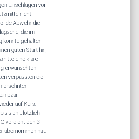
gen Einschlagen vor
atzmitte nicht
solide Abwehr die
agserie, die im
ng konnte gehalten
nen guten Start hin,
mitte eine klare
ang erwünschten
zen verpassten die
em ersehnten
Ein paar
ieder auf Kurs.
is sich plötzlich
G verdient den 3.
ger übernommen hat.