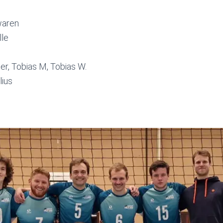
waren
lle
er, Tobias M, Tobias W.
lius