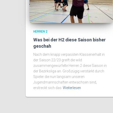
HERREN 2
Was bei der H2 diese Saison bisher
geschah
Nach dem knapp verpassten Klassenerhalt in
der Saison 22/23 greift die wild
zusammengewürfelte Herren 2 diese Saison in
der Bezirksliga an. Großzügig verstärkt durch
Spieler die nun langsam unseren
Jugendmannschaften entwachsen sind,
erstreckt sich das
Weiterlesen