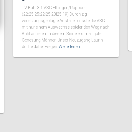
TV Bühl 3:1 VSG Ettlingen/Rüppurr
(22:25|25:22|25:23|25:19) Durch zig
verletzungsgeplagte Ausfälle musste die VSG
mit nur einem Auswechselspieler den Weg nach
Bühl antreten. In diesem Sinne erstmal: gute
Genesung Männer! Unser Neuzugang Laurin
durfte daher wegen
Weiterlesen