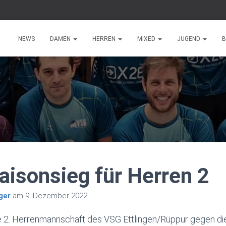
NEWS
DAMEN
HERREN
MIXED
JUGEND
B
aisonsieg für Herren 2
ger
am
9. Dezember 2022
ie 2. Herrenmannschaft des VSG Ettlingen/Rüppur gegen die