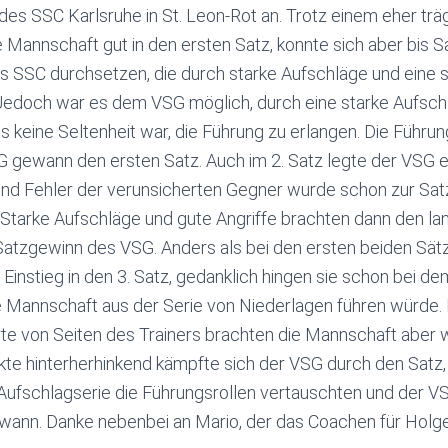
s SSC Karlsruhe in St. Leon-Rot an. Trotz einem eher trä
e Mannschaft gut in den ersten Satz, konnte sich aber bis S
s SSC durchsetzen, die durch starke Aufschläge und eine 
Jedoch war es dem VSG möglich, durch eine starke Aufschl
 keine Seltenheit war, die Führung zu erlangen. Die Führu
gewann den ersten Satz. Auch im 2. Satz legte der VSG ei
nd Fehler der verunsicherten Gegner wurde schon zur Satz
 Starke Aufschläge und gute Angriffe brachten dann den l
Satzgewinn des VSG. Anders als bei den ersten beiden Sät
instieg in den 3. Satz, gedanklich hingen sie schon bei d
e Mannschaft aus der Serie von Niederlagen führen würde. 
e von Seiten des Trainers brachten die Mannschaft aber w
te hinterherhinkend kämpfte sich der VSG durch den Satz, b
Aufschlagserie die Führungsrollen vertauschten und der VS
ewann. Danke nebenbei an Mario, der das Coachen für Hol