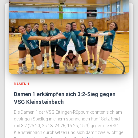
DAMEN 1
Damen 1 erkämpfen sich 3:2-Sieg gegen
VSG Kleinsteinbach
Die Damen 1 der VSG Ettlingen-Rüppurr konnten sich am
gestrigen Spieltag in einem spannenden Fünf-Satz-Spiel
mit 3:2 (25:20, 25:18, 24:26, 15:25, 15:9) gegen die VSG
Kleinsteinbach durchsetzen und sich damit zwei wichtige