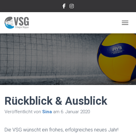
NAVIG
Rückblick & Ausblick
Veröffentlicht von
Sina
am
6. Januar 2020
Die VSG wünscht ein frohes, erfolgreiches neues Jahr!