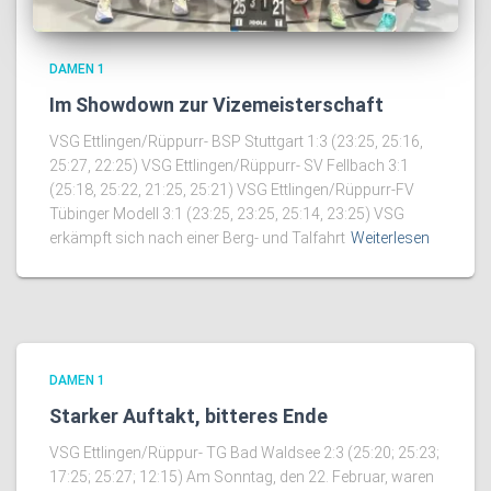
DAMEN 1
Im Showdown zur Vizemeisterschaft
VSG Ettlingen/Rüppurr- BSP Stuttgart 1:3 (23:25, 25:16,
25:27, 22:25) VSG Ettlingen/Rüppurr- SV Fellbach 3:1
(25:18, 25:22, 21:25, 25:21) VSG Ettlingen/Rüppurr-FV
Tübinger Modell 3:1 (23:25, 23:25, 25:14, 23:25) VSG
erkämpft sich nach einer Berg- und Talfahrt
Weiterlesen
DAMEN 1
Starker Auftakt, bitteres Ende
VSG Ettlingen/Rüppur- TG Bad Waldsee 2:3 (25:20; 25:23;
17:25; 25:27; 12:15) Am Sonntag, den 22. Februar, waren