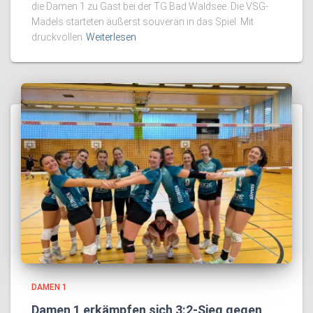
die Damen 1 zu Gast bei der TG Bad Waldsee. Die VSG-
Mädels starteten äußerst souverän in das Spiel. Mit
druckvollen
Weiterlesen
DAMEN 1
Damen 1 erkämpfen sich 3:2-Sieg gegen