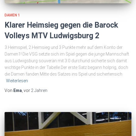
DAMEN 1
Klarer Heimsieg gegen die Barock
Volleys MTV Ludwigsburg 2
3.Heimspiel, 2.Heimsieg und 3 Punkte mehr auf dem Konto der
Damen1! Die VSG setzte sich im Spiel gegen die junge Mannschaft
aus Ludwigsburg souverän mit 3:0 durchund sicherte sich damit
wichtige Punkte in der Tabelle.Der erste Satz begann holprig, doch
die Damen fanden Mitte des Satzes ins Spiel und sichertensich
Weiterlesen
Von
Ema
, vor
2 Jahren