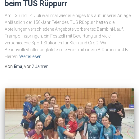
beim TUS Rüppurr
Am 13. und 14. Juli war mal wieder einiges los auf unserer Anlage!
Anlässlich der 150-Jahr Feier des TUS Rüppurr hatten die
Abteilungen verschiedene Angebote vorbereitet: Bambini-Lauf,
Trampolinspringen, ein Festzelt mit Bewirtung und viele
verschiedene Sport-Stationen für Klein und Groß. Wir
Beachvolleyballer begleiteten die Feier mit einem B-Damen und B-
Herren
Weiterlesen
Von
Ema
, vor
2 Jahren