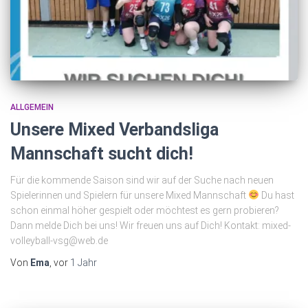
ALLGEMEIN
Unsere Mixed Verbandsliga
Mannschaft sucht dich!
Für die kommende Saison sind wir auf der Suche nach neuen
Spielerinnen und Spielern für unsere Mixed Mannschaft
Du hast
schon einmal höher gespielt oder möchtest es gern probieren?
Dann melde Dich bei uns! Wir freuen uns auf Dich! Kontakt: mixed-
volleyball-vsg@web.de
Von
Ema
, vor
1 Jahr