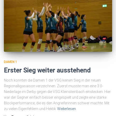
DAMEN 1
Erster Sieg weiter ausstehend
Noch konnten die Damen 1 der VSG keinen Sieg in der neuen
Regionalligasaison verzeichnen. Zuerst musste man eine 3:0-
Niederlage im Derby gegen die VSG Kleinsteinbach einstecken. Hier
war der Gegner einfach besser eingespielt und zeigte eine starke
Blockperformance, die es den Angreiferinnen schwer machte. Mit
zu vielen Eigenfehlern und Hektik
Weiterlesen