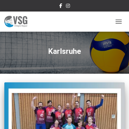
NAVIG
Karlsruhe