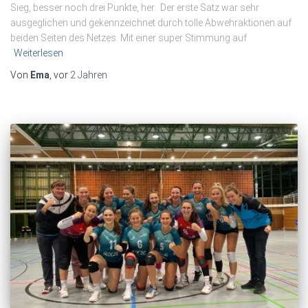
Sieg, besser noch drei Punkte, her. Der erste Satz war sehr
ausgeglichen und gekennzeichnet durch tolle Abwehraktionen auf
beiden Seiten des Netzes. Mit einer super Stimmung auf
Weiterlesen
Von
Ema
, vor
2 Jahren