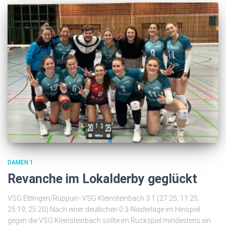
DAMEN 1
Revanche im Lokalderby geglückt
VSG Ettlingen/Rüppurr- VSG Kleinsteinbach 3:1 (27:25; 11:25;
25:19; 25:20) Nach einer deutlichen 0:3-Niederlage im Hinspiel
gegen die VSG Kleinsteinbach sollte im Rückspiel mindestens ein