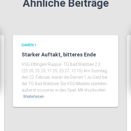
Ähnliche Beiträge
DAMEN 1
Starker Auftakt, bitteres Ende
VSG Ettlingen/Rüppur- TG Bad Waldsee 2:3
(25:20; 25:23; 17:25; 25:27; 12:15) Am Sonntag,
den 22. Februar, waren die Damen 1 zu Gast bei
der TG Bad Waldsee. Die VSG-Mädels starteten
äußerst souverän in das Spiel. Mit druckvollen
Weiterlesen