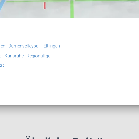
en
Damenvolleyball
Ettlingen
g
Karlsruhe
Regionalliga
SG