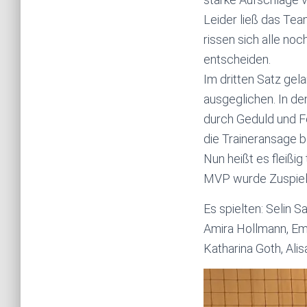
Leider ließ das Te
rissen sich alle no
entscheiden.
Im dritten Satz gela
ausgeglichen. In d
durch Geduld und F
die Traineransage b
Nun heißt es fleißi
MVP wurde Zuspiel
Es spielten: Selin S
Amira Hollmann, Em
Katharina Goth, Alis