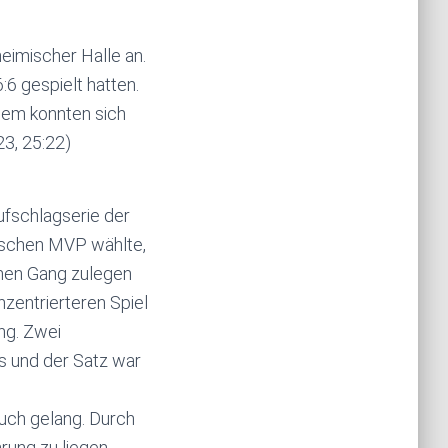
eimischer Halle an.
6 gespielt hatten.
dem konnten sich
3, 25:22)
ufschlagserie der
rischen MVP wählte,
inen Gang zulegen
nzentrierteren Spiel
ng. Zwei
s und der Satz war
auch gelang. Durch
rung zu liegen.