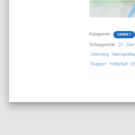
Kategorien:
DAMEN 1
Schlagwörter:
D1
Dam
Heimsieg
Heimspielta
Rüppurr
Volleyball
V