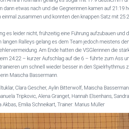
am dann etwas nach und die Gegnerinnen kamen auf 21:19 he
ch einmal zusammen und konnten den knappen Satz mit 25:2
ng es leider nicht, frühzeitig eine Führung aufzubauen und d
en langen Ralleys gelang es dem Team jedoch meistens den
ehlervermeidung. Am Ende hatten die VSGlerinnen die stä
eim 24:22 – kurzer Aufschlag auf die 6 – führte zum Ass un
g trainieren um schnell wieder besser in den Spielrhythmus
erin Maischa Bassermann.
altuklar, Clara Gescher, Aylin Bitterwolf, Maischa Bassermann
anuela Tripkovic, Alena Granget, Hannah Elsenhans, Sand
a Akbas, Emilia Schneikart, Trainer: Marius Müller