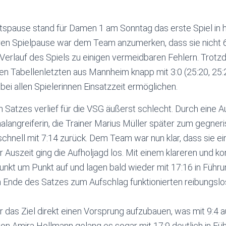
spause stand für Damen 1 am Sonntag das erste Spiel in h
en Spielpause war dem Team anzumerken, dass sie nicht 6:
Verlauf des Spiels zu einigen vermeidbaren Fehlern. Trotz
n Tabellenletzten aus Mannheim knapp mit 3:0 (25:20, 25:2
ei allen Spielerinnen Einsatzzeit ermöglichen.
n Satzes verlief für die VSG äußerst schlecht. Durch eine A
langreiferin, die Trainer Marius Müller später zum gegne
chnell mit 7:14 zurück. Dem Team war nun klar, dass sie e
 Auszeit ging die Aufholjagd los. Mit einem klareren und ko
nkt um Punkt auf und lagen bald wieder mit 17:16 in Führu
Ende des Satzes zum Aufschlag funktionierten reibungslo
 das Ziel direkt einen Vorsprung aufzubauen, was mit 9:4 
on Amira Hollmann gelang es sogar mit 17:9 deutlich in Füh