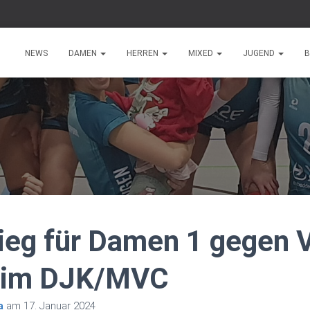
NEWS
DAMEN
HERREN
MIXED
JUGEND
B
sieg für Damen 1 gegen
im DJK/MVC
a
am
17. Januar 2024