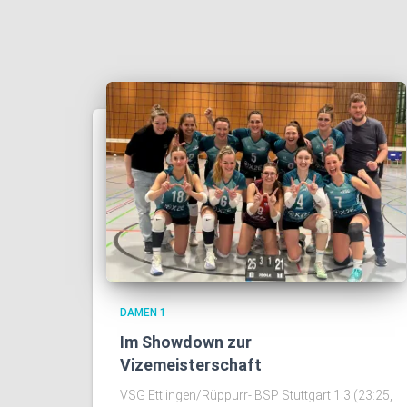
DAMEN 1
Im Showdown zur
Vizemeisterschaft
VSG Ettlingen/Rüppurr- BSP Stuttgart 1:3 (23:25,