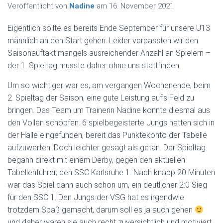
Veröffentlicht von
Nadine
am
16. November 2021
Eigentlich sollte es bereits Ende September für unsere U13
männlich an den Start gehen. Leider verpassten wir den
Saisonauftakt mangels ausreichender Anzahl an Spielern –
der 1. Spieltag musste daher ohne uns stattfinden.
Um so wichtiger war es, am vergangen Wochenende, beim
2. Spieltag der Saison, eine gute Leistung auf’s Feld zu
bringen. Das Team um Trainerin Nadine konnte diesmal aus
den Vollen schöpfen. 6 spielbegeisterte Jungs hatten sich in
der Halle eingefunden, bereit das Punktekonto der Tabelle
aufzuwerten. Doch leichter gesagt als getan. Der Spieltag
begann direkt mit einem Derby, gegen den aktuellen
Tabellenführer, den SSC Karlsruhe 1. Nach knapp 20 Minuten
war das Spiel dann auch schon um, ein deutlicher 2:0 Sieg
für den SSC 1. Den Jungs der VSG hat es irgendwie
trotzdem Spaß gemacht, darum soll es ja auch gehen
und daher waren sie auch recht zuversichtlich und motiviert,