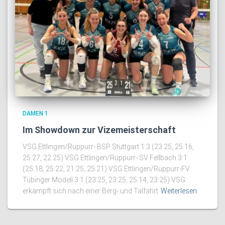
DAMEN 1
Im Showdown zur Vizemeisterschaft
VSG Ettlingen/Rüppurr- BSP Stuttgart 1:3 (23:25, 25:16,
25:27, 22:25) VSG Ettlingen/Rüppurr- SV Fellbach 3:1
(25:18, 25:22, 21:25, 25:21) VSG Ettlingen/Rüppurr-FV
Tübinger Modell 3:1 (23:25, 23:25, 25:14, 23:25) VSG
erkämpft sich nach einer Berg- und Talfahrt
Weiterlesen