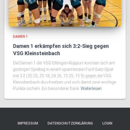
DAMEN 1
Damen 1 erkämpfen sich 3:2-Sieg gegen
VSG Kleinsteinbach
Die Damen 1 der VSG Ettlingen-Rüppurr konnten sich am
gestrigen Spieltag in einem spannenden Fünf-Satz-Spiel
mit 3:2 (25:20, 25:18, 24:26, 15:25, 15:9) gegen die VSG
Kleinsteinbach durchsetzen und sich damit zwei wichtige
Punkte sichern. Ein besonderer Dank
Weiterlesen
IMPRESSUM
DATENSCHUTZERKLÄRUNG
LOGIN