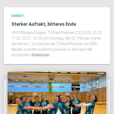
DAMEN 1
Starker Auftakt, bitteres Ende
VSG Ettlingen/Rüppur- TG Bad Waldsee 2:3 (25:20; 25:23;
17:25; 25:27; 12:15) Am Sonntag, den 22. Februar, waren
die Damen 1 zu Gast bei der TG Bad Waldsee. Die VSG-
Mädels starteten äußerst souverän in das Spiel. Mit
druckvollen
Weiterlesen