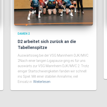
DAMEN 2
D2 arbeitet sich zurück an die
Tabellenspitze
Auswärtssieg bei der VSG Mannheim DJK/MVC
2Nach einer langen Ligapause ging es für uns
auswärts zur VSG Mannheim DJK/MVC 2. Trotz
einiger Startschwierigkeiten fanden wir schnell
ins Spiel. Mit einer stabilen Annahme, viel
Einsatz in
Weiterlesen