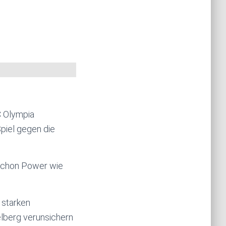
C Olympia
piel gegen die
 schon Power wie
 starken
elberg verunsichern