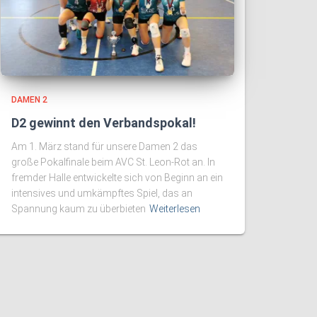
DAMEN 2
D2 gewinnt den Verbandspokal!
Am 1. März stand für unsere Damen 2 das
große Pokalfinale beim AVC St. Leon-Rot an. In
fremder Halle entwickelte sich von Beginn an ein
intensives und umkämpftes Spiel, das an
Spannung kaum zu überbieten
Weiterlesen