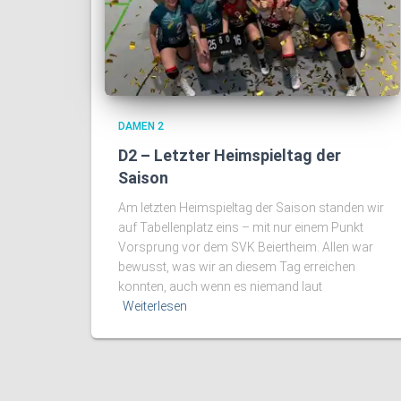
DAMEN 2
D2 – Letzter Heimspieltag der
Saison
Am letzten Heimspieltag der Saison standen wir
auf Tabellenplatz eins – mit nur einem Punkt
Vorsprung vor dem SVK Beiertheim. Allen war
bewusst, was wir an diesem Tag erreichen
konnten, auch wenn es niemand laut
Weiterlesen