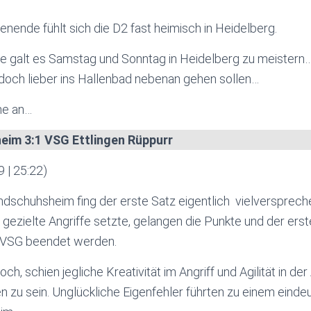
ende fühlt sich die D2 fast heimisch in Heidelberg.
e galt es Samstag und Sonntag in Heidelberg zu meistern
 doch lieber ins Hallenbad nebenan gehen sollen…
ne an…
im 3:1 VSG Ettlingen Rüppurr
9 | 25:22)
schuhsheim fing der erste Satz eigentlich vielverspreche
d gezielte Angriffe setzte, gelangen die Punkte und der ers
e VSG beendet werden.
ch, schien jegliche Kreativität im Angriff und Agilität in de
u sein. Unglückliche Eigenfehler führten zu einem eindeu