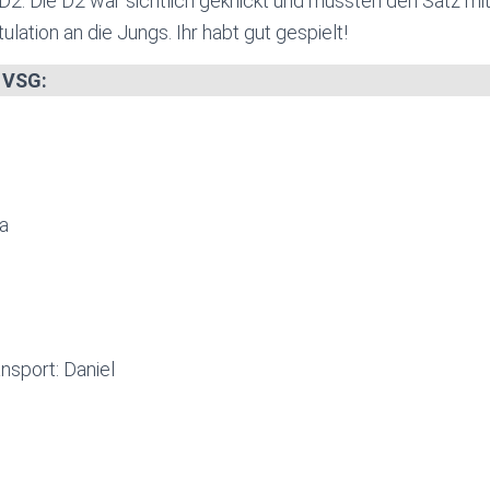
r D2. Die D2 war sichtlich geknickt und mussten den Satz mi
lation an die Jungs. Ihr habt gut gespielt!
e VSG:
na
nsport: Daniel