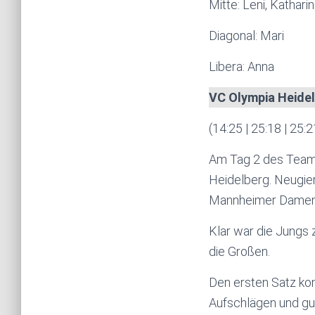
Mitte: Leni, Kathari
Diagonal: Mari
Libera: Anna
VC Olympia Heidel
(14:25 | 25:18 | 25:2
Am Tag 2 des Teama
Heidelberg. Neugie
Mannheimer Damen, 
Klar war die Jungs
die Großen.
Den ersten Satz kon
Aufschlägen und gut