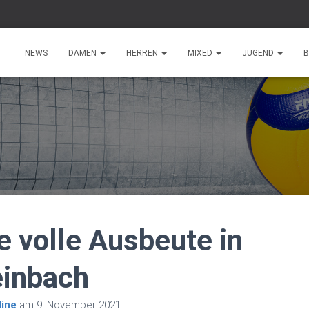
NEWS
DAMEN
HERREN
MIXED
JUGEND
B
e volle Ausbeute in
einbach
ine
am
9. November 2021