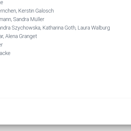
ke
ernchen, Kerstin Galosch
umann, Sandra Müller
dra Szychowska, Katharina Goth, Laura Walburg
lar, Alena Granget
er
Tacke