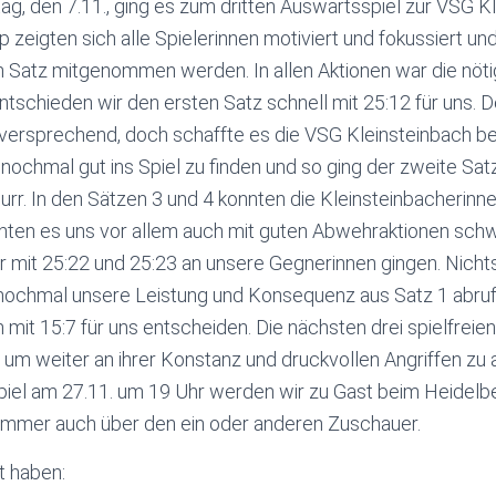
, den 7.11., ging es zum dritten Auswärtsspiel zur VSG Kl
eigten sich alle Spielerinnen motiviert und fokussiert u
n Satz mitgenommen werden. In allen Aktionen war die nötig
tschieden wir den ersten Satz schnell mit 25:12 für uns. 
elversprechend, doch schaffte es die VSG Kleinsteinbach be
ochmal gut ins Spiel zu finden und so ging der zweite Satz 
rr. In den Sätzen 3 und 4 konnten die Kleinsteinbacherinn
ten es uns vor allem auch mit guten Abwehraktionen schw
r mit 25:22 und 25:23 an unsere Gegnerinnen gingen. Nich
z nochmal unsere Leistung und Konsequenz aus Satz 1 abru
h mit 15:7 für uns entscheiden. Die nächsten drei spielfrei
um weiter an ihrer Konstanz und druckvollen Angriffen zu a
iel am 27.11. um 19 Uhr werden wir zu Gast beim Heidelb
 immer auch über den ein oder anderen Zuschauer.
t haben: