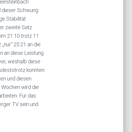
einsteinbach.
nd dieser Schwung
e Stabilität
Der zweite Satz
im 21:10 trotz 11
„nur“ 25:21 an die
en an diese Leistung
er, weshalb diese
tsdestotrotz konnten
fen und diesen
en Wochen wird die
rbeiten. Für das
erger TV sein und