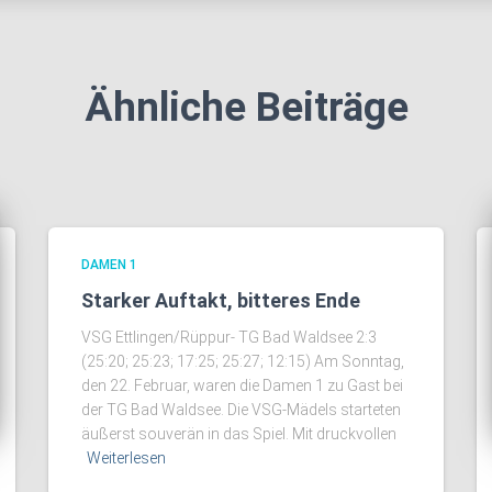
Ähnliche Beiträge
DAMEN 1
Starker Auftakt, bitteres Ende
VSG Ettlingen/Rüppur- TG Bad Waldsee 2:3
(25:20; 25:23; 17:25; 25:27; 12:15) Am Sonntag,
den 22. Februar, waren die Damen 1 zu Gast bei
der TG Bad Waldsee. Die VSG-Mädels starteten
äußerst souverän in das Spiel. Mit druckvollen
Weiterlesen