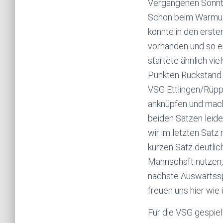
Vergangenen Sonntag
Schon beim Warmup z
konnte in den erste
vorhanden und so en
startete ähnlich vi
Punkten Rückstand n
VSG Ettlingen/Rüppu
anknüpfen und mach
beiden Sätzen leide
wir im letzten Sat
kurzen Satz deutlic
Mannschaft nutzen, 
nächste Auswärtssp
freuen uns hier wie
Für die VSG gespiel