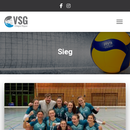
NAVIG
Sieg