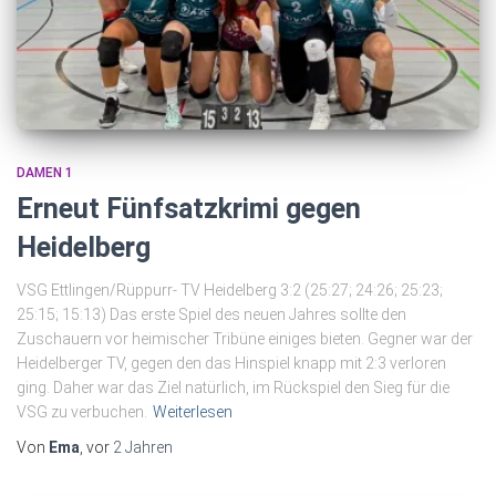
DAMEN 1
Erneut Fünfsatzkrimi gegen
Heidelberg
VSG Ettlingen/Rüppurr- TV Heidelberg 3:2 (25:27; 24:26; 25:23;
25:15; 15:13) Das erste Spiel des neuen Jahres sollte den
Zuschauern vor heimischer Tribüne einiges bieten. Gegner war der
Heidelberger TV, gegen den das Hinspiel knapp mit 2:3 verloren
ging. Daher war das Ziel natürlich, im Rückspiel den Sieg für die
VSG zu verbuchen.
Weiterlesen
Von
Ema
, vor
2 Jahren