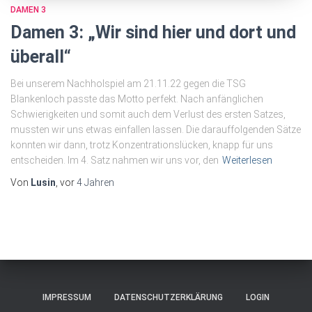
DAMEN 3
Damen 3: „Wir sind hier und dort und
überall“
Bei unserem Nachholspiel am 21.11.22 gegen die TSG
Blankenloch passte das Motto perfekt. Nach anfänglichen
Schwierigkeiten und somit auch dem Verlust des ersten Satzes,
mussten wir uns etwas einfallen lassen. Die darauffolgenden Sätze
konnten wir dann, trotz Konzentrationslücken, knapp für uns
entscheiden. Im 4. Satz nahmen wir uns vor, den
Weiterlesen
Von
Lusin
, vor
4 Jahren
IMPRESSUM
DATENSCHUTZERKLÄRUNG
LOGIN