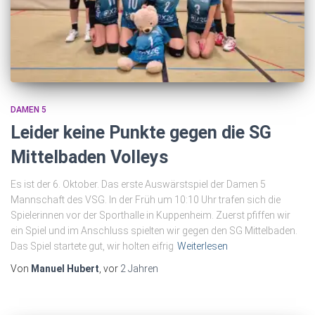
DAMEN 5
Leider keine Punkte gegen die SG
Mittelbaden Volleys
Es ist der 6. Oktober. Das erste Auswärstspiel der Damen 5
Mannschaft des VSG. In der Früh um 10:10 Uhr trafen sich die
Spielerinnen vor der Sporthalle in Kuppenheim. Zuerst pfiffen wir
ein Spiel und im Anschluss spielten wir gegen den SG Mittelbaden.
Das Spiel startete gut, wir holten eifrig
Weiterlesen
Von
Manuel Hubert
, vor
2 Jahren