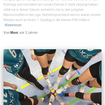
Kreisliga und nachdem wir unsere Damen 5 stark verjüngt haben,
zählt sie in dieser Saison sicherlich mit zu den jüngsten
Mannschaften in der Liga. Dementsprechend nervös waren unsere
Mädels auch an ihrem 1. Spieltag in der kleinen PSK-Halle in
Weiterlesen
Von
Moni
, vor
3 Jahren