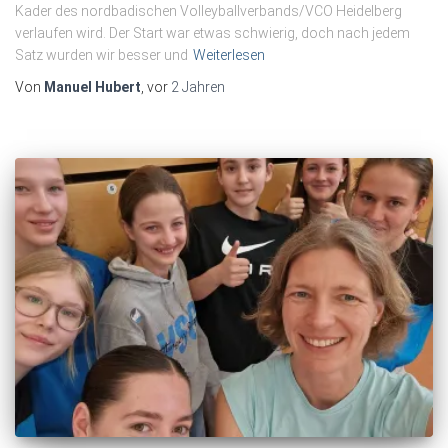
Kader des nordbadischen Volleyballverbands/VCO Heidelberg
verlaufen wird. Der Start war etwas schwierig, doch nach jedem
Satz wurden wir besser und
Weiterlesen
Von
Manuel Hubert
, vor
2 Jahren