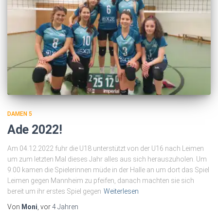
DAMEN 5
Ade 2022!
Am 04.12.2022 fuhr die U18 unterstützt von der U16 nach Leimen
um zum letzten Mal dieses Jahr alles aus sich herauszuholen. Um
9:00 kamen die Spielerinnen müde in der Halle an um dort das Spiel
Leimen gegen Mannheim zu pfeifen, danach machten sie sich
bereit um ihr erstes Spiel gegen
Weiterlesen
Von
Moni
, vor
4 Jahren