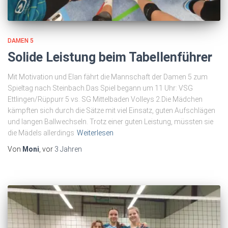
DAMEN 5
Solide Leistung beim Tabellenführer
Mit Motivation und Elan fährt die Mannschaft der Damen 5 zum
Spieltag nach Steinbach.Das Spiel begann um 11 Uhr: VSG
Ettlingen/Rüppurr 5 vs. SG Mittelbaden Volleys 2.Die Mädchen
kämpften sich durch die Sätze mit viel Einsatz, guten Aufschlägen
und langen Ballwechseln. Trotz einer guten Leistung, müssten sie
die Mädels allerdings
Weiterlesen
Von
Moni
, vor
3 Jahren