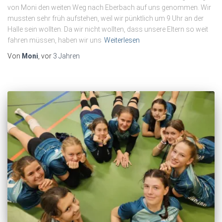
von Moni den weiten Weg nach Eberbach auf uns genommen. Wir
mussten sehr früh aufstehen, weil wir pünktlich um 9 Uhr an der
Halle sein wollten. Da wir nicht wollten, dass unsere Eltern so weit
fahren müssen, haben wir uns
Weiterlesen
Von
Moni
, vor
3 Jahren