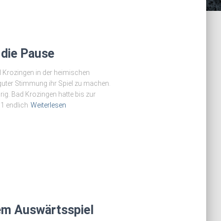
 die Pause
Krozingen in der heimischen
guter Stimmung ihr Spiel zu machen.
prig. Bad Krozingen hatte bis zur
1 endlich
Weiterlesen
em Auswärtsspiel