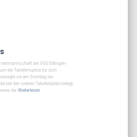
rs
menmannschaft der VSG Ettlingen-
um die Tabellenspitze für sich
 besiegte sie am Sonntag die
zeit den siebten Tabellenplatz belegt,
ewies die
Weiterlesen