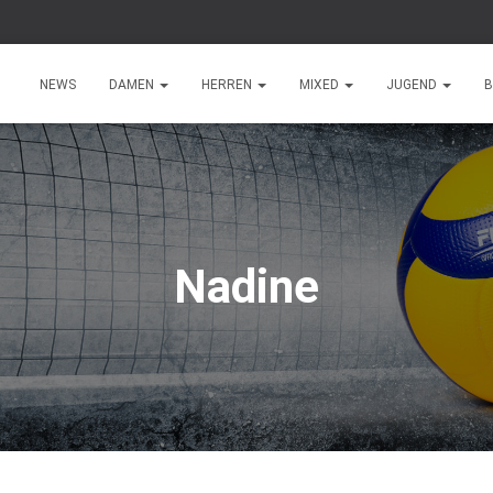
NEWS
DAMEN
HERREN
MIXED
JUGEND
B
Nadine