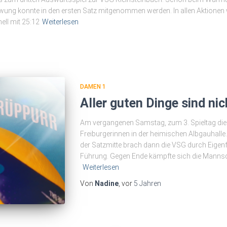
wung konnte in den ersten Satz mitgenommen werden. In allen Aktionen w
ell mit 25:12
Weiterlesen
DAMEN 1
Aller guten Dinge sind nic
Am vergangenen Samstag, zum 3. Spieltag die
Freiburgerinnen in der heimischen Albgauhalle.
der Satzmitte brach dann die VSG durch Eigenfe
Führung. Gegen Ende kämpfte sich die Mannsc
Weiterlesen
Von
Nadine
, vor
5 Jahren