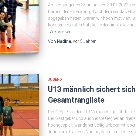
Am vergangenen Sonntag, den 30.01.2022, rei
Damen der FT Freiburg. Nachdem wir das Hinspi
abgegeben hatten, waren wir hoch motiviert, u
konnten.Im ersten Satz lief leider nicht alles 
Weiterlesen
Von
Nadine
, vor
5 Jahren
JUGEND
U13 männlich sichert sich 
Gesamtrangliste
Der 4. Spieltag der U13 Verbandsliga führte di
Der Gastgeber und auch erste Gegner an diese
hochgespielt, war daher völlig unbekannt, abe
Jungs um Trainerin Nadine, bestritten das erst