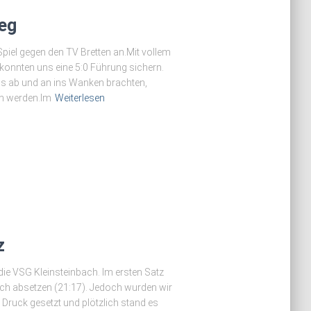
ieg
iel gegen den TV Bretten an.Mit vollem
d konnten uns eine 5:0 Führung sichern.
s ab und an ins Wanken brachten,
en werden.Im
Weiterlesen
z
 die VSG Kleinsteinbach. Im ersten Satz
auch absetzen (21:17). Jedoch wurden wir
Druck gesetzt und plötzlich stand es