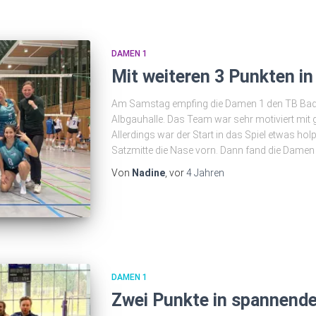
DAMEN 1
Mit weiteren 3 Punkten in
Am Samstag empfing die Damen 1 den TB Bad 
Albgauhalle. Das Team war sehr motiviert mit 
Allerdings war der Start in das Spiel etwas hol
Satzmitte die Nase vorn. Dann fand die Damen 
Von
Nadine
, vor
4 Jahren
DAMEN 1
Zwei Punkte in spannend