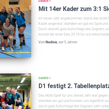
DAMEN 1
Mit 14er Kader zum 3:1 S
Im neuen Jahr angekommen, stand das erste Sp
Kader angereist, starteten wir gut ins Spiel un
Doch obwohl gute Aufschläge des Gegners un
konnte der erste Satz 25:19 für uns entschied
Von
Nadine
, vor
5 Jahren
DAMEN 1
D1 festigt 2. Tabellenplat
Das letzte Spiel für uns dieses Jahr war gegen
starteten wir gut und konnten uns eigentlich 
durch gute Aufschläge des Gegners sehr unter 