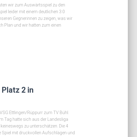
sten wir zum Auswärtsspiel zu den
el leider mit einem deutlichen 3:0
nseren Gegnerinnen zu zeigen, was wir
nach Plan und wir hatten zum einen
Platz 2 in
e VSG Ettlingen/Rüppurr zum TV Bühl.
m Tag hatte sich aus der Landesliga
r keineswegs zu unterschätzen. Die 4
e Spiel mit druckvollen Aufschlägen und