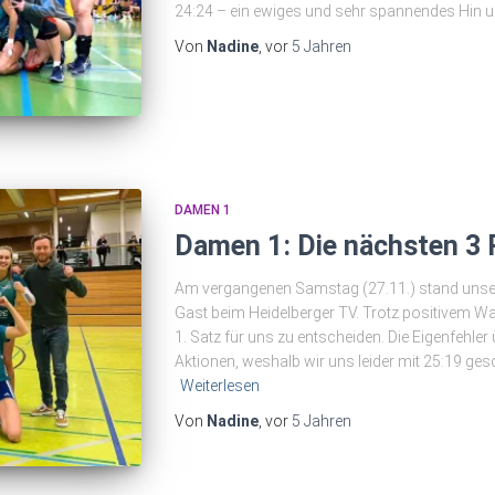
24:24 – ein ewiges und sehr spannendes Hin u
Von
Nadine
, vor
5 Jahren
DAMEN 1
Damen 1: Die nächsten 3 
Am vergangenen Samstag (27.11.) stand unser 
Gast beim Heidelberger TV. Trotz positivem War
1. Satz für uns zu entscheiden. Die Eigenfehle
Aktionen, weshalb wir uns leider mit 25:19 ge
Weiterlesen
Von
Nadine
, vor
5 Jahren