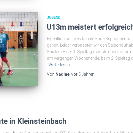
JUGEND
U13m meistert erfolgreic
Eigentlich sollte es bereits Ende September fü
gehen. Leider verpassten wir den Saisonaufta
Spielern – der 1. Spieltag musste daher ohne u
am vergangen Wochenende, beim 2. Spieltag der
Weiterlesen
Von
Nadine
, vor
5 Jahren
te in Kleinsteinbach
s zum dritten Auswärtsspiel zur VSG Kleinsteinbach. Schon beim Warmup 