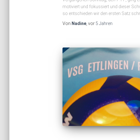
motiviert und fokussiert und dieser Sch
so entschieden wir den ersten Satz schn
Von
Nadine
, vor
5 Jahren