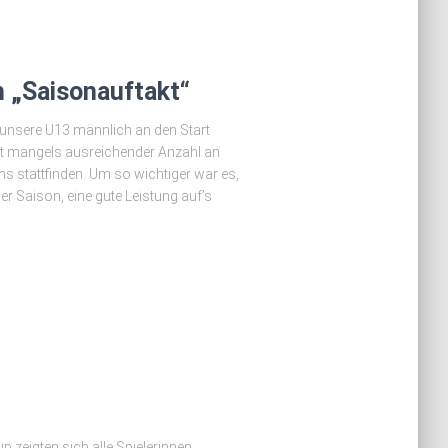
h „Saisonauftakt“
r unsere U13 männlich an den Start
kt mangels ausreichender Anzahl an
ns stattfinden. Um so wichtiger war es,
 Saison, eine gute Leistung auf’s
zeigten sich alle Spielerinnen