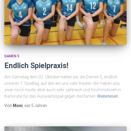
DAMEN 5
Endlich Spielpraxis!
Am Samstag dem 02. Oktober hatten wir, die Damen 5, endlich
unseren 1. Spieltag, auf den wir uns sehr freuten. Wir haben uns,
zwar noch müde, aber auch sehr zahlreich und hochmotiviert in
Karlsruhe für das Auswärtsspiel gegen die Damen
Weiterlesen
Von
Moni
, vor
5 Jahren