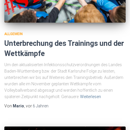
ALLGEMEIN
Unterbrechung des Trainings und der
Wettkämpfe
Um den aktualisierten Infektionsschutzverordnungen des Landes
Baden-Württemberg bzw. der Stadt Karlsruhe Folge zu leisten,
unterbrechen wir bis auf Weiteres den Trainingsbetrieb. Außerdem
wurden alle im November geplanten Wettkämpfe vom
Volleyballverband abgesagt und werden hoffentlich zu einen
späteren Zeitpunkt nachgeholt. Genauere
Weiterlesen
Von
Mario
, vor
6 Jahren