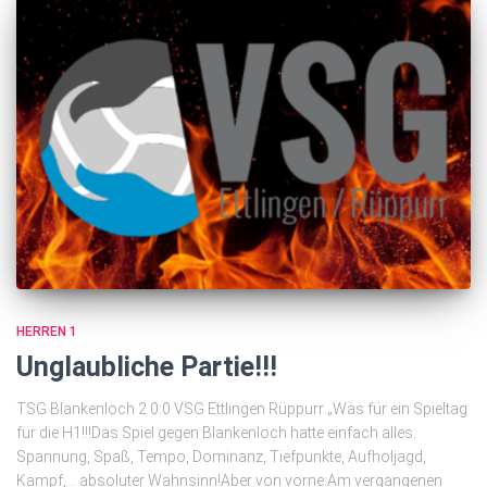
HERREN 1
Unglaubliche Partie!!!
TSG Blankenloch 2 0:0 VSG Ettlingen Rüppurr „Was für ein Spieltag
für die H1!!!Das Spiel gegen Blankenloch hatte einfach alles:
Spannung, Spaß, Tempo, Dominanz, Tiefpunkte, Aufholjagd,
Kampf,… absoluter Wahnsinn!Aber von vorne:Am vergangenen