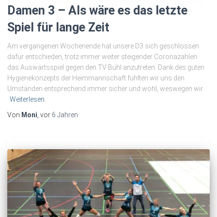
Damen 3 – Als wäre es das letzte
Spiel für lange Zeit
Am vergangenen Wochenende hat unsere D3 sich geschlossen
dafür entschieden, trotz immer weiter steigender Coronazahlen
das Auswärtsspiel gegen den TV Bühl anzutreten. Dank des guten
Hygienekonzepts der Heimmannschaft fühlten wir uns den
Umständen entsprechend immer sicher und wohl, weswegen wir
Weiterlesen
Von
Moni
, vor
6 Jahren