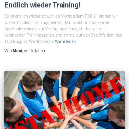
Endlich wieder Training!
Es ist endlich wieder soweit, ab Montag dem 7.06.21 starten wir
wieder mit dem Trainingsbetrieb! Da uns aktuell noch keine
Sporthallen wieder zur Verfügung stehen, starten wir mit
veränderten Trainingszeiten, erst einmal auf den Beachfeldern des
TUS Rüppurr. Wer Interesse
Weiterlesen
Von
Moni
, vor
5 Jahren